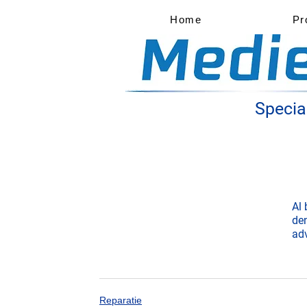
Home
Pr
Special
Al
den
adv
Reparatie