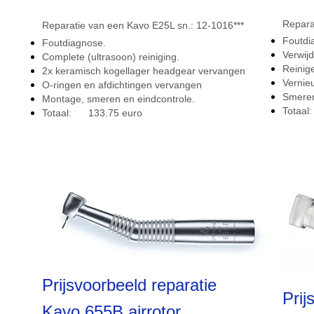
Repara
Reparatie van een Kavo E25L sn.: 12-1016***
Foutdi
Foutdiagnose.
Verwij
Complete (ultrasoon) reiniging.
Reinig
2x keramisch kogellager headgear vervangen
Vernie
O-ringen en afdichtingen vervangen
Smeren
Montage, smeren en eindcontrole.
To
Totaal: 133.75 euro
Prijsvoorbeeld reparatie
Prij
Kavo 655B airrotor