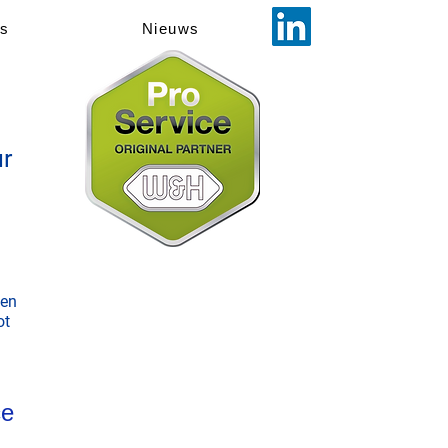
ns
Nieuws
ur
 en
ot
ce