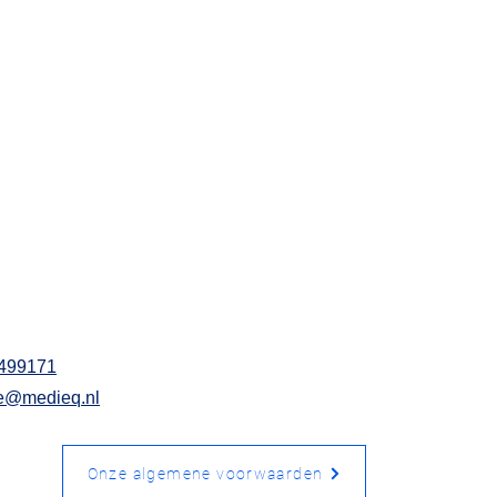
499171
ce@medieq.nl
Onze algemene voorwaarden