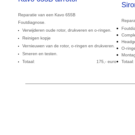
Sir
Reparatie van een Kavo 655B
Repara
Foutdiagnose.
Foutdi
Verwijderen oude rotor, drukveren en o-ringen.
Complet
Reinigen kopje
Headge
Vernieuwen van de rotor, o-ringen en drukveren.
O-ring
Smeren en testen.
Montag
Totaal: 175,- euro
Tot