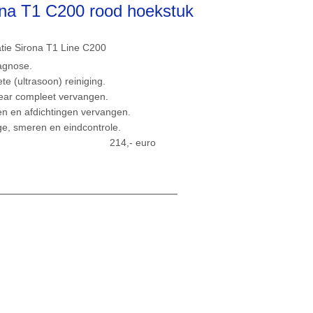
ona T1 C200 rood hoekstuk
tie Sirona T1 Line C200
agnose.
e (ultrasoon) reiniging.
ar compleet vervangen.
en en afdichtingen vervangen.
e, smeren en eindcontrole.
aal: 214,- euro