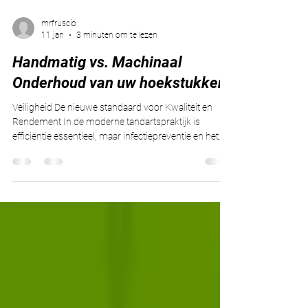
mrfruscio
11 jan
3 minuten om te lezen
Handmatig vs. Machinaal
Onderhoud van uw hoekstukken
Veiligheid De nieuwe standaard voor Kwaliteit en
Rendement In de moderne tandartspraktijk is
efficiëntie essentieel, maar infectiepreventie en het
behoud van kostbare instrumenten staan altijd op
nummer één. Een veelgehoord dilemma is de keuze
tussen het traditionele handmatig reinigen en
smeren van hand- en hoekstukken versus de
overstap naar een geautomatiseerd systeem.
Hoewel handmatig onderhoud de standaard lijkt,
biedt geavanceerd machinaal onderhoud
aanzienlijke voordel