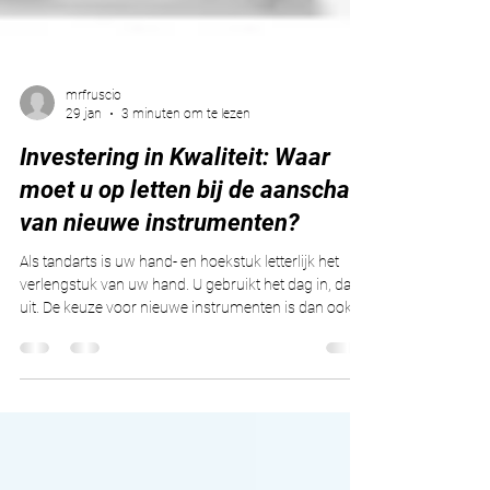
mrfruscio
29 jan
3 minuten om te lezen
Investering in Kwaliteit: Waar
moet u op letten bij de aanschaf
van nieuwe instrumenten?
Als tandarts is uw hand- en hoekstuk letterlijk het
verlengstuk van uw hand. U gebruikt het dag in, dag
uit. De keuze voor nieuwe instrumenten is dan ook
geen beslissing die u lichtvaardig neemt. Het gaat
niet alleen om de aanschafprijs, maar om
ergonomie, precisie en—misschien wel het
belangrijkst—de Total Cost of Ownership (TCO). In dit
artikel bespreek ik de cruciale factoren bij de
aanschaf en waarom de combinatie van W&H-